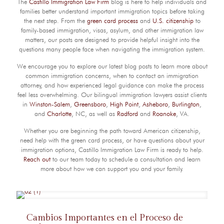
The
Castillo Immigration Law Firm
blog is here to help individuals and
families better understand important immigration topics before taking
the next step. From the
green card process
and
U.S. citizenship
to
family-based immigration, visas, asylum, and other immigration law
matters, our posts are designed to provide helpful insight into the
questions many people face when navigating the immigration system.
We encourage you to explore our latest blog posts to learn more about
common immigration concerns, when to contact an immigration
attorney, and how experienced legal guidance can make the process
feel less overwhelming. Our bilingual immigration lawyers assist clients
in
Winston-Salem
,
Greensboro
,
High Point
,
Asheboro
,
Burlington
,
and
Charlotte
, NC, as well as
Radford
and
Roanoke
, VA.
Whether you are beginning the path toward American citizenship,
need help with the green card process, or have questions about your
immigration options, Castillo Immigration Law Firm is ready to help.
Reach out
to our team today to schedule a consultation and learn
more about how we can support you and your family.
Cambios Importantes en el Proceso de