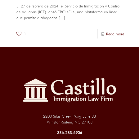
El 27 de febrero de 2024, el Servicio de Inmigración y Control
de Aduanas (ICE) lanzó ERO eFile, una plataforma en línea
que permite a abogados
[…]
1
Read more
2200 Silas Creek Pkwy, Suite 3B
Winston-Salem, NC 27103
336-283-6906